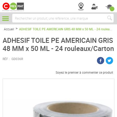
Chercher
Accueil
ADHESIF TOILE PE AMERICAIN GRIS 48 MM x 50 ML - 24 rouleaux/Carton
ADHESIF TOILE PE AMERICAIN GRIS
48 MM x 50 ML - 24 rouleaux/Carton
RÉF :
GD036R
Soyez le premier à commenter ce produit
Passer
à
la
fin
de
la
galerie
d’images