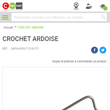
Chercher
Accueil
CROCHET ARDOISE
CROCHET ARDOISE
RÉF :
QAFAA0967/518JT5
Soyez le premier à commenter ce produit
Passer
à
la
fin
de
la
galerie
d’images