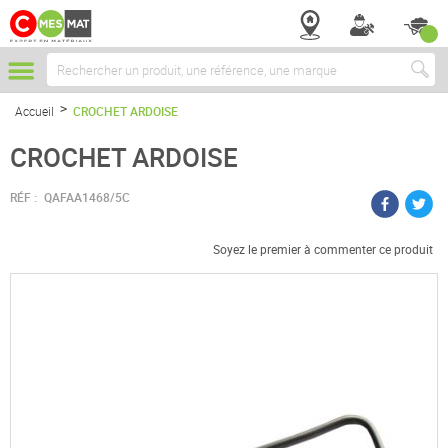
Chercher
Accueil
CROCHET ARDOISE
CROCHET ARDOISE
RÉF :
QAFAA1468/5C
Soyez le premier à commenter ce produit
Passer
à
la
fin
de
la
galerie
d’images