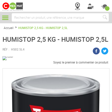
Chercher
Accueil
HUMISTOP 2,5 KG - HUMISTOP 2,5L
HUMISTOP 2,5 KG - HUMISTOP 2,5L
RÉF :
HS02.5L4
Soyez le premier à commenter ce produit
Passer
à
la
fin
de
la
galerie
d’images