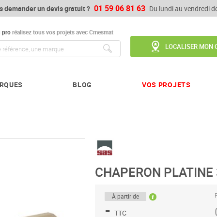
01 59 06 81 63
s demander un devis gratuit ?
Du lundi au vendredi 
u
pro
réalisez tous vos projets avec Cmesmat
LOCALISER MON 
Chercher
RQUES
BLOG
VOS PROJETS
CHAPERON PLATINE 
P
À partir de
-
TTC