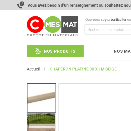
Aller
Vous avez besoin d’un renseignement ou souhaitez nou
au
contenu
Que vous soyez
particulier
o
NOS PRODUITS
NOS MA
Accueil
CHAPERON PLATINE 30 X 1M BEIGE
Passer
à
la
fin
de
la
galerie
d’images