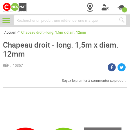
Chercher
Accueil
Chapeau droit - long. 1,5m x diam. 12mm
Chapeau droit - long. 1,5m x diam.
12mm
RÉF :
10357
Soyez le premier à commenter ce produit
Passer
à
la
fin
de
la
galerie
d’images