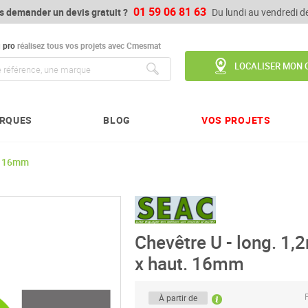
01 59 06 81 63
s demander un devis gratuit ?
Du lundi au vendredi 
u
pro
réalisez tous vos projets avec Cmesmat
LOCALISER MON 
Chercher
RQUES
BLOG
VOS PROJETS
t. 16mm
Chevêtre U - long. 1,
x haut. 16mm
P
À partir de