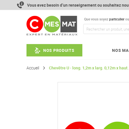
Aller
Vous avez besoin d’un renseignement ou souhaitez nou
au
contenu
Que vous soyez
particulier
o
NOS PRODUITS
NOS MA
Accueil
Chevêtre U - long. 1,2m x larg. 0,12m x hau
Passer
à
la
fin
de
la
galerie
d’images