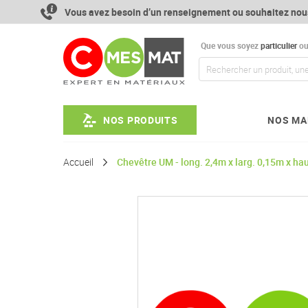
Aller
Vous avez besoin d’un renseignement ou souhaitez nou
au
contenu
Que vous soyez
particulier
o
NOS PRODUITS
NOS MA
Accueil
Chevêtre UM - long. 2,4m x larg. 0,15m x h
Passer
à
la
fin
de
la
galerie
d’images