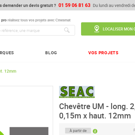
01 59 06 81 63
s demander un devis gratuit ?
Du lundi au vendredi 
u
pro
réalisez tous vos projets avec Cmesmat
LOCALISER MON 
Chercher
RQUES
BLOG
VOS PROJETS
aut. 12mm
Chevêtre UM - long. 2
0,15m x haut. 12mm
P
À partir de