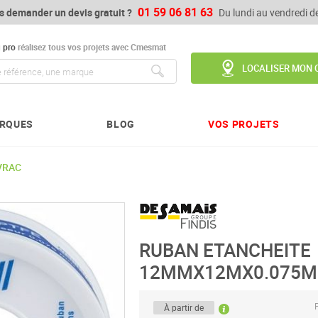
01 59 06 81 63
s demander un devis gratuit ?
Du lundi au vendredi 
u
pro
réalisez tous vos projets avec Cmesmat
LOCALISER MON 
Chercher
RQUES
BLOG
VOS PROJETS
VRAC
RUBAN ETANCHEITE
12MMX12MX0.075M
P
À partir de