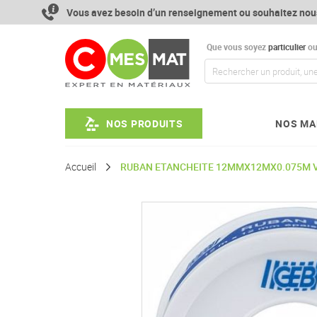
Aller
Vous avez besoin d’un renseignement ou souhaitez nou
au
contenu
Que vous soyez
particulier
o
NOS PRODUITS
NOS MA
Accueil
RUBAN ETANCHEITE 12MMX12MX0.075M 
Passer
à
la
fin
de
la
galerie
d’images