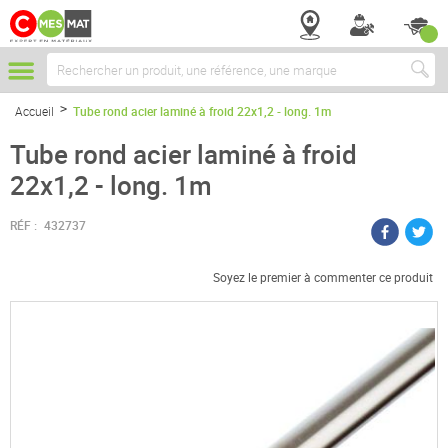
Chercher
Accueil
Tube rond acier laminé à froid 22x1,2 - long. 1m
Tube rond acier laminé à froid
22x1,2 - long. 1m
RÉF :
432737
Soyez le premier à commenter ce produit
Passer
à
la
fin
de
la
galerie
d’images