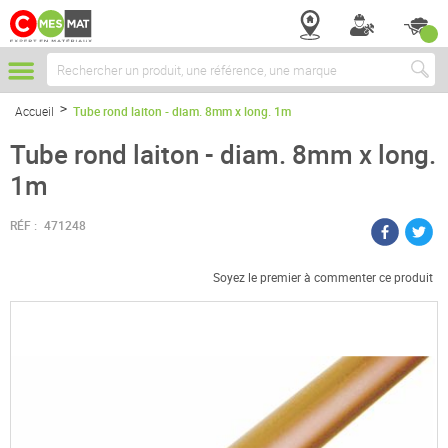
Chercher
Accueil
Tube rond laiton - diam. 8mm x long. 1m
Tube rond laiton - diam. 8mm x long.
1m
RÉF :
471248
Soyez le premier à commenter ce produit
Passer
à
la
fin
de
la
galerie
d’images