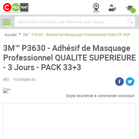
Chercher
Accueil
3M™ P3630 - Adhésif de Masquage Professionnel QUALITE SUPERIEURE - 3 Jours - PACK 33+3
3M™ P3630 - Adhésif de Masquage
Professionnel QUALITE SUPERIEURE
- 3 Jours - PACK 33+3
RÉF :
918048M 00
Soyez le premier à commenter ce produit
Passer
à
la
fin
de
la
galerie
d’images