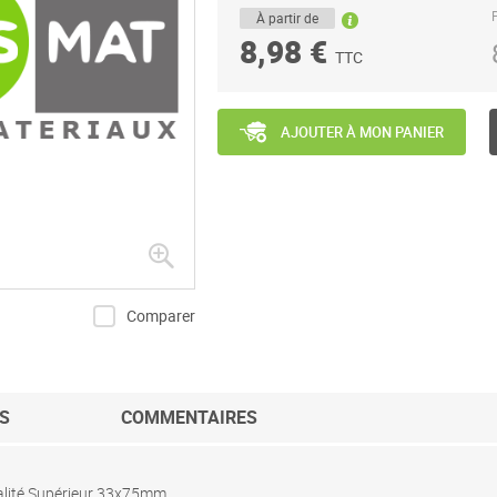
P
À partir de
8,98 €
TTC
AJOUTER À MON PANIER
Comparer
S
COMMENTAIRES
alité Supérieur 33x75mm