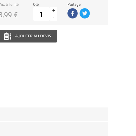
rix à l’unité
Qté
Partager
+
8,99 €
-
AJOUTER AU DEVIS