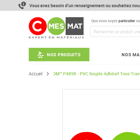
Aller
Vous avez besoin d’un renseignement ou souhaitez nou
au
contenu
Que vous soyez
particulier
o
NOS PRODUITS
NOS MA
Accueil
3M™ P489R - PVC Souple Adhésif Tous Tra
Passer
à
la
fin
de
la
galerie
d’images