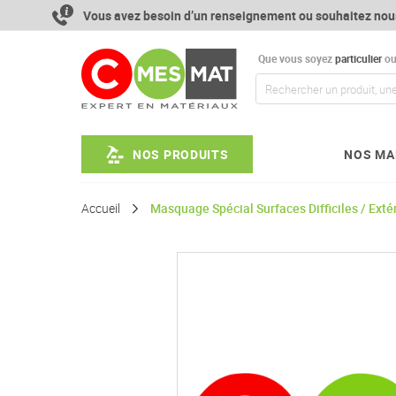
Aller
Vous avez besoin d’un renseignement ou souhaitez nou
au
contenu
Que vous soyez
particulier
o
NOS PRODUITS
NOS MA
Accueil
Masquage Spécial Surfaces Difficiles / Exté
Passer
à
la
fin
de
la
galerie
d’images