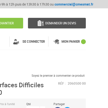
de 9h à 12h puis de 13h30 à 17h30 ou
commercial@cmesmat.fr
CHANTIER
DEMANDER UN DEVIS
SE CONNECTER
MON PANIER
Soyez le premier à commenter ce produit
faces Difficiles
RÉF :
2060500 00
0
rix à l’unité
Qté
Partager