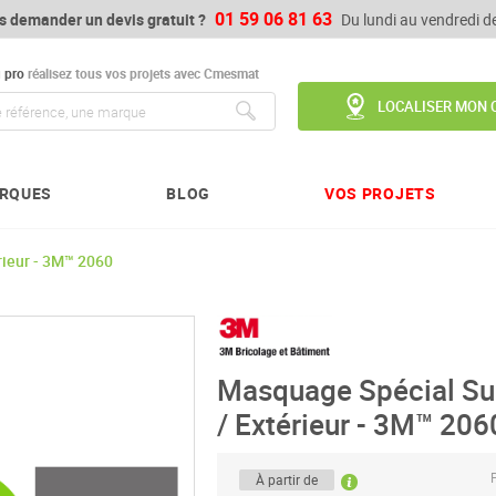
01 59 06 81 63
s demander un devis gratuit ?
Du lundi au vendredi 
u
pro
réalisez tous vos projets avec Cmesmat
LOCALISER MON 
Chercher
RQUES
BLOG
VOS PROJETS
rieur - 3M™ 2060
Masquage Spécial Sur
/ Extérieur - 3M™ 206
P
À partir de