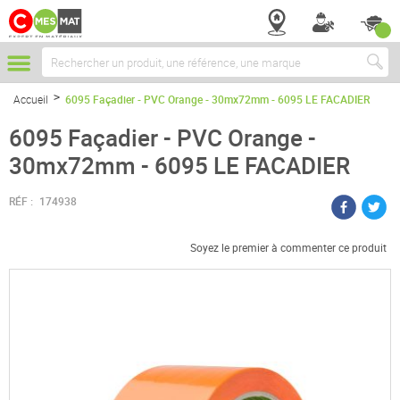
Chercher
Accueil
6095 Façadier - PVC Orange - 30mx72mm - 6095 LE FACADIER
6095 Façadier - PVC Orange -
30mx72mm - 6095 LE FACADIER
RÉF :
174938
Soyez le premier à commenter ce produit
Passer
à
la
fin
de
la
galerie
d’images