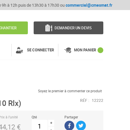
de 9h à 12h puis de 13h30 à 17h30 ou
commercial@cmesmat.fr
CHANTIER
DEMANDER UN DEVIS
SE CONNECTER
MON PANIER
Soyez le premier à commenter ce produit
RÉF :
12222
10 Rlx)
rix à l’unité
Qté
Partager
+
44,12 €
-