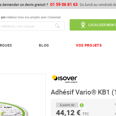
01 59 06 81 63
s demander un devis gratuit ?
Du lundi au vendredi 
u
pro
réalisez tous vos projets avec Cmesmat
LOCALISER MON 
Chercher
RQUES
BLOG
VOS PROJETS
Adhésif Vario® KB1 (
P
À partir de
44,12 €
TTC