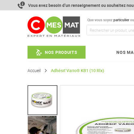
Aller
Vous avez besoin d’un renseignement ou souhaitez nou
au
contenu
Que vous soyez
particulier
o
NOS PRODUITS
NOS MA
Accueil
Adhésif Vario® KB1 (10 Rlx)
Passer
à
la
fin
de
la
galerie
d’images