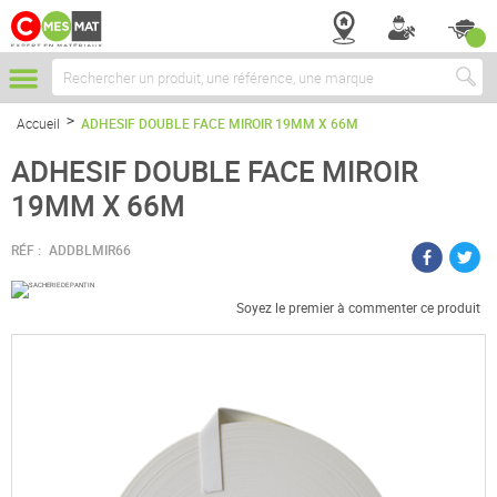
Chercher
Accueil
ADHESIF DOUBLE FACE MIROIR 19MM X 66M
ADHESIF DOUBLE FACE MIROIR
19MM X 66M
RÉF :
ADDBLMIR66
Soyez le premier à commenter ce produit
Passer
à
la
fin
de
la
galerie
d’images