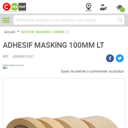
Chercher
Accueil
ADHESIF MASKING 100MM LT
ADHESIF MASKING 100MM LT
RÉF :
ADMAS100LT
Soyez le premier à commenter ce produit
Passer
à
la
fin
de
la
galerie
d’images