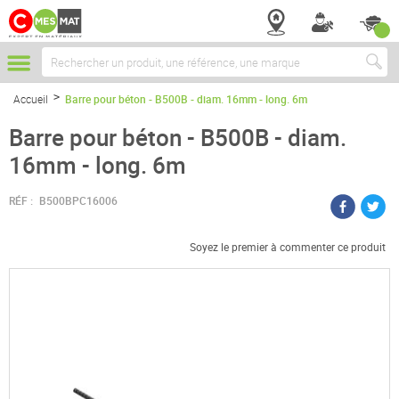
Chercher
Accueil
Barre pour béton - B500B - diam. 16mm - long. 6m
Barre pour béton - B500B - diam.
16mm - long. 6m
RÉF :
B500BPC16006
Soyez le premier à commenter ce produit
Passer
à
la
fin
de
la
galerie
d’images