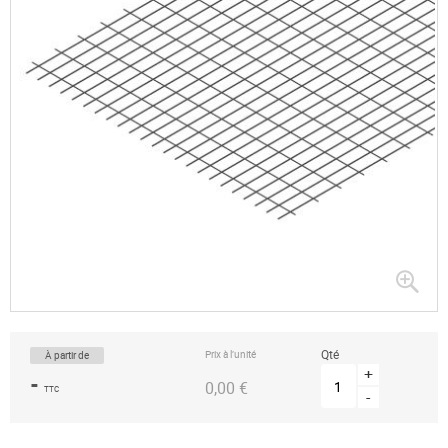
Passer
au
début
de
la
Qté
Prix à l’unité
À partir de
Galerie
d’images
+
-
0,00 €
TTC
-