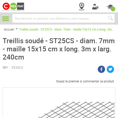
Chercher
Accueil
Treillis soudé - ST25CS - diam. 7mm - maille 15x15 cm x long. 3m x larg. 240cm
Treillis soudé - ST25CS - diam. 7mm
- maille 15x15 cm x long. 3m x larg.
240cm
RÉF :
ST25CS
Soyez le premier à commenter ce produit
Passer
à
la
fin
de
la
galerie
d’images