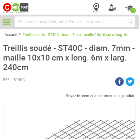
Chercher
Accueil
Treillis soudé - ST40C - diam. 7mm - maille 10x10 cm x long. 6m x larg. 240cm
Treillis soudé - ST40C - diam. 7mm -
maille 10x10 cm x long. 6m x larg.
240cm
RÉF :
ST40C
Soyez le premier à commenter ce produit
Passer
à
la
fin
de
la
galerie
d’images