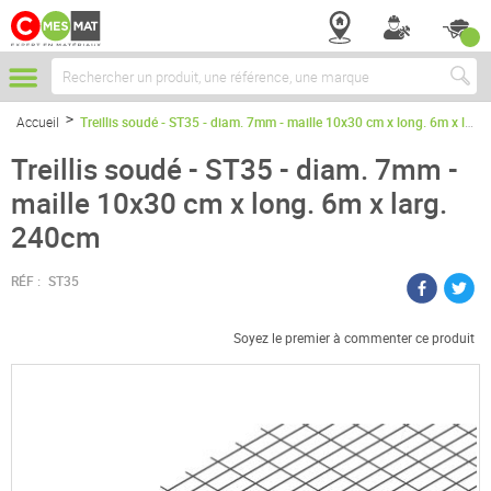
Chercher
Accueil
Treillis soudé - ST35 - diam. 7mm - maille 10x30 cm x long. 6m x larg. 240cm
Treillis soudé - ST35 - diam. 7mm -
maille 10x30 cm x long. 6m x larg.
240cm
RÉF :
ST35
Soyez le premier à commenter ce produit
Passer
à
la
fin
de
la
galerie
d’images