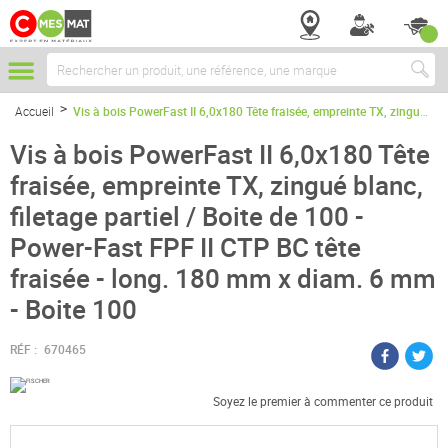
Chercher
Accueil
Vis à bois PowerFast II 6,0x180 Tête fraisée, empreinte TX, zingué blanc, filetage partiel / Boite de 100 - Power-Fast FPF II CTP BC tête fraisée - long. 180 mm x diam. 6 mm - Boite 100
Vis à bois PowerFast II 6,0x180 Tête
fraisée, empreinte TX, zingué blanc,
filetage partiel / Boite de 100 -
Power-Fast FPF II CTP BC tête
fraisée - long. 180 mm x diam. 6 mm
- Boite 100
RÉF :
670465
Soyez le premier à commenter ce produit
Passer
à
la