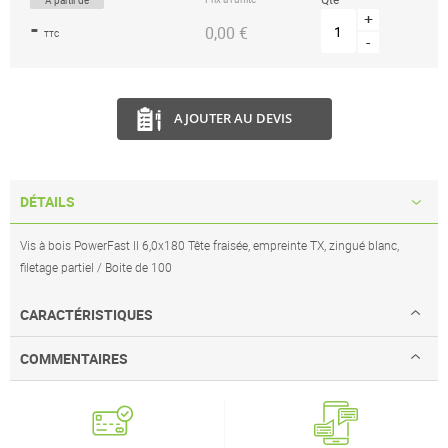
À partir de
d’images
+
-
0,00 €
TTC
-
AJOUTER AU DEVIS
DÉTAILS
Vis à bois PowerFast II 6,0x180 Tête fraisée, empreinte TX, zingué blanc,
filetage partiel / Boite de 100
CARACTÉRISTIQUES
COMMENTAIRES