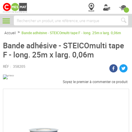
Chercher
Accueil
Bande adhésive - STEICOmulti tape F - long. 25m x larg. 0,06m
Bande adhésive - STEICOmulti tape
F - long. 25m x larg. 0,06m
RÉF :
358205
Soyez le premier à commenter ce produit
Passer
à
la
fin
de
la
galerie
d’images