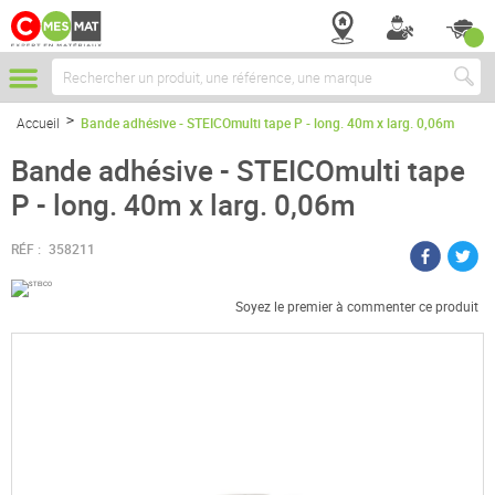
Chercher
Accueil
Bande adhésive - STEICOmulti tape P - long. 40m x larg. 0,06m
Bande adhésive - STEICOmulti tape
P - long. 40m x larg. 0,06m
RÉF :
358211
Soyez le premier à commenter ce produit
Passer
à
la
fin
de
la
galerie
d’images