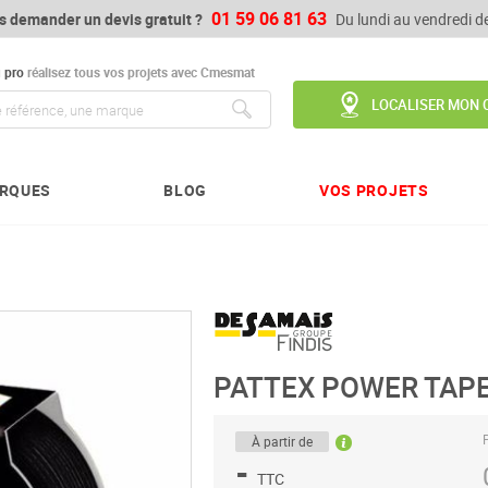
01 59 06 81 63
s demander un devis gratuit ?
Du lundi au vendredi 
u
pro
réalisez tous vos projets avec Cmesmat
LOCALISER MON 
Chercher
RQUES
BLOG
VOS PROJETS
PATTEX POWER TAPE
P
À partir de
-
TTC