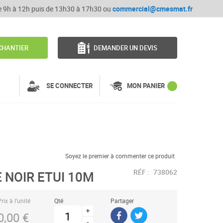
de 9h à 12h puis de 13h30 à 17h30 ou
commercial@cmesmat.fr
CHANTIER
DEMANDER UN DEVIS
SE CONNECTER
MON PANIER
Soyez le premier à commenter ce produit
RÉF :
738062
 NOIR ETUI 10M
rix à l’unité
Qté
Partager
+
0,00 €
-