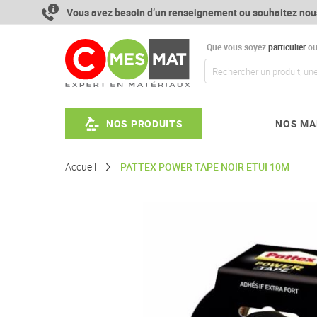
Aller
Vous avez besoin d’un renseignement ou souhaitez nou
au
contenu
Que vous soyez
particulier
o
NOS PRODUITS
NOS MA
Accueil
PATTEX POWER TAPE NOIR ETUI 10M
Passer
à
la
fin
de
la
galerie
d’images