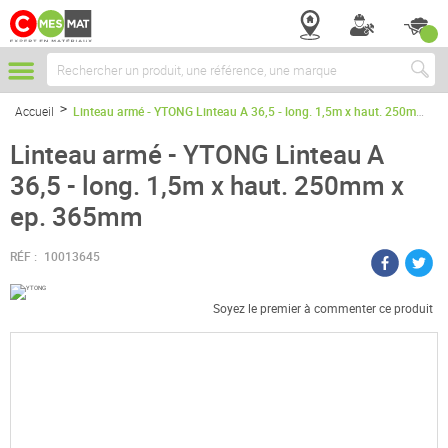
Chercher
Accueil
Linteau armé - YTONG Linteau A 36,5 - long. 1,5m x haut. 250mm x ep. 365mm
Linteau armé - YTONG Linteau A
36,5 - long. 1,5m x haut. 250mm x
ep. 365mm
RÉF :
10013645
Soyez le premier à commenter ce produit
Passer
à
la
fin
de
la
galerie
d’images