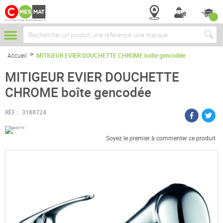
Chercher
Accueil
MITIGEUR EVIER DOUCHETTE CHROME boîte gencodée
MITIGEUR EVIER DOUCHETTE
CHROME boîte gencodée
RÉF :
3188724
Soyez le premier à commenter ce produit
Passer
à
la
fin
de
la
galerie
d’images