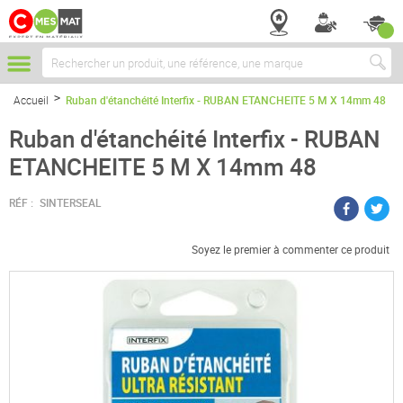
Chercher
Accueil
Ruban d'étanchéité Interfix - RUBAN ETANCHEITE 5 M X 14mm 48
Ruban d'étanchéité Interfix - RUBAN
ETANCHEITE 5 M X 14mm 48
RÉF :
SINTERSEAL
Soyez le premier à commenter ce produit
Passer
à
la
fin
de
la
galerie
d’images