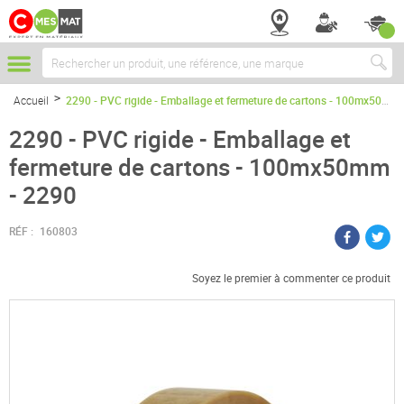
Chercher
Accueil
2290 - PVC rigide - Emballage et fermeture de cartons - 100mx50mm - 2290
2290 - PVC rigide - Emballage et
fermeture de cartons - 100mx50mm
- 2290
RÉF :
160803
Soyez le premier à commenter ce produit
Passer
à
la
fin
de
la
galerie
d’images