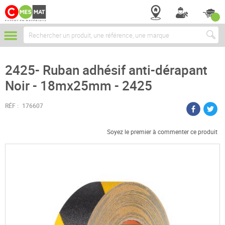
Chercher
2425- Ruban adhésif anti-dérapant
Noir - 18mx25mm - 2425
RÉF :
176607
Soyez le premier à commenter ce produit
Passer
à
la
fin
de
la
galerie
d’images