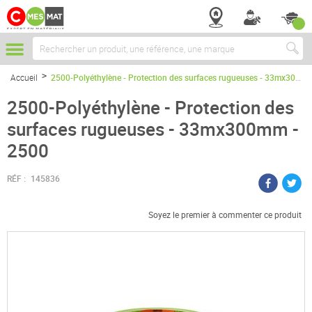
Chercher
Accueil
2500-Polyéthylène - Protection des surfaces rugueuses - 33mx300mm - 2500
2500-Polyéthylène - Protection des
surfaces rugueuses - 33mx300mm -
2500
RÉF :
145836
Soyez le premier à commenter ce produit
Passer
à
la
fin
de
la
galerie
d’images