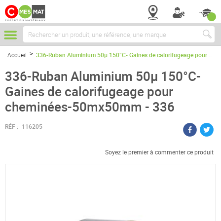
Chercher
Accueil
336-Ruban Aluminium 50µ 150°C- Gaines de calorifugeage pour cheminées-50mx50mm - 336
336-Ruban Aluminium 50µ 150°C-
Gaines de calorifugeage pour
cheminées-50mx50mm - 336
RÉF :
116205
Soyez le premier à commenter ce produit
Passer
à
la
fin
de
la
galerie
d’images