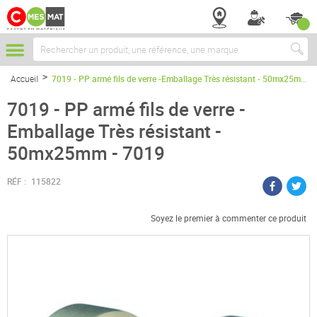
Chercher
Accueil
7019 - PP armé fils de verre -Emballage Très résistant - 50mx25mm - 7019
7019 - PP armé fils de verre -
Emballage Très résistant -
50mx25mm - 7019
RÉF :
115822
Soyez le premier à commenter ce produit
Passer
à
la
fin
de
la
galerie
d’images