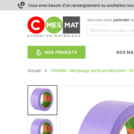
Aller
Vous avez besoin d’un renseignement ou souhaitez nou
au
contenu
Que vous soyez
particulier
o
NOS PRODUITS
NOS MA
Accueil
9060WS - Masquage surfaces délicates - 
Passer
à
la
fin
de
la
galerie
d’images