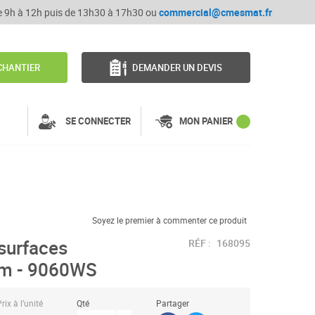
de 9h à 12h puis de 13h30 à 17h30 ou
commercial@cmesmat.fr
CHANTIER
DEMANDER UN DEVIS
SE CONNECTER
MON PANIER
Soyez le premier à commenter ce produit
surfaces
RÉF :
168095
mm - 9060WS
rix à l’unité
Qté
Partager