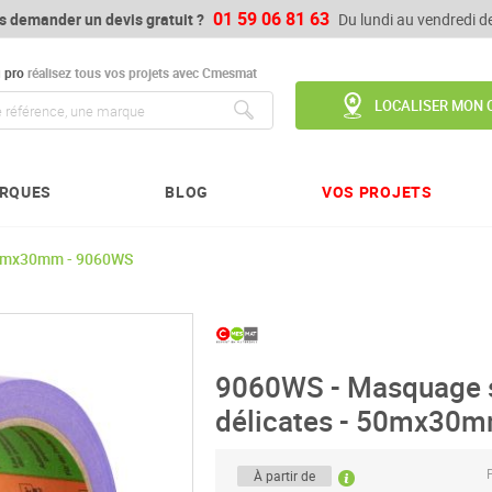
01 59 06 81 63
s demander un devis gratuit ?
Du lundi au vendredi 
u
pro
réalisez tous vos projets avec Cmesmat
LOCALISER MON 
Chercher
RQUES
BLOG
VOS PROJETS
50mx30mm - 9060WS
9060WS - Masquage 
délicates - 50mx30
P
À partir de