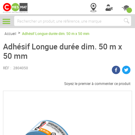
Chercher
Accueil
Adhésif Longue durée dim. 50 m x 50 mm
Adhésif Longue durée dim. 50 m x
50 mm
RÉF :
2804050
Soyez le premier à commenter ce produit
Passer
à
la
fin
de
la
galerie
d’images