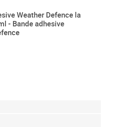
sive Weather Defence la
l - Bande adhesive
efence