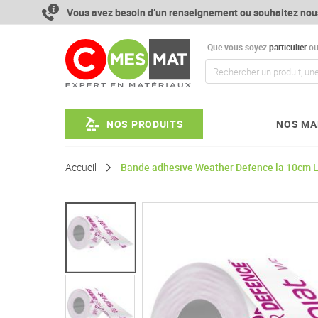
Aller
Vous avez besoin d’un renseignement ou souhaitez nou
au
contenu
Que vous soyez
particulier
o
NOS PRODUITS
NOS MA
Accueil
Bande adhesive Weather Defence la 10cm L
Passer
à
la
fin
de
la
galerie
d’images