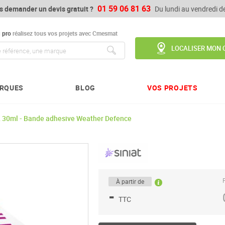
01 59 06 81 63
s demander un devis gratuit ?
Du lundi au vendredi 
u
pro
réalisez tous vos projets avec Cmesmat
LOCALISER MON 
Chercher
RQUES
BLOG
VOS PROJETS
 30ml - Bande adhesive Weather Defence
P
À partir de
-
TTC