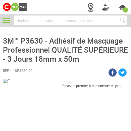
Chercher
3M™ P3630 - Adhésif de Masquage
Professionnel QUALITÉ SUPÉRIEURE
- 3 Jours 18mm x 50m
RÉF :
18P3630 00
Soyez le premier à commenter ce produit
Passer
à
la
fin
de
la
galerie
d’images