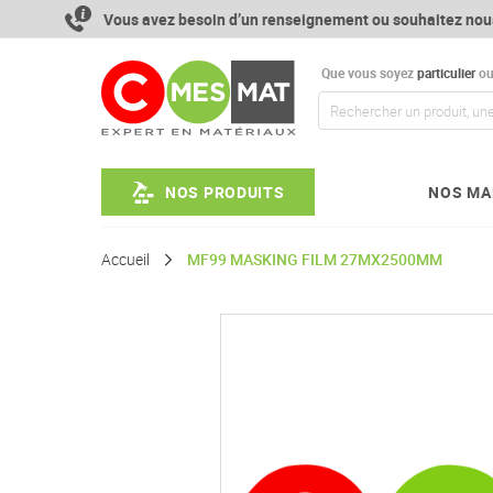
Aller
Vous avez besoin d’un renseignement ou souhaitez nou
au
contenu
Que vous soyez
particulier
o
NOS PRODUITS
NOS MA
Accueil
MF99 MASKING FILM 27MX2500MM
Passer
à
la
fin
de
la
galerie
d’images