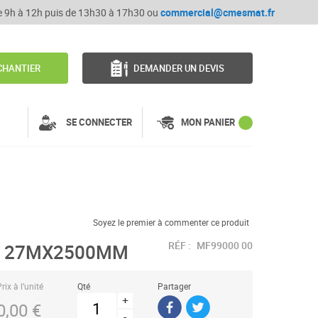
de 9h à 12h puis de 13h30 à 17h30 ou
commercial@cmesmat.fr
CHANTIER
DEMANDER UN DEVIS
SE CONNECTER
MON PANIER
Soyez le premier à commenter ce produit
RÉF :
MF99000 00
M 27MX2500MM
rix à l’unité
Qté
Partager
+
0,00 €
-