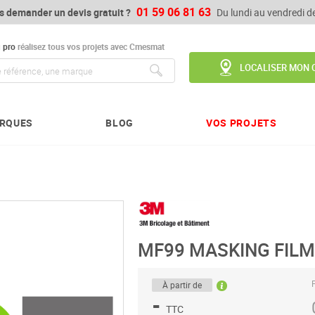
01 59 06 81 63
s demander un devis gratuit ?
Du lundi au vendredi 
u
pro
réalisez tous vos projets avec Cmesmat
LOCALISER MON 
Chercher
RQUES
BLOG
VOS PROJETS
MF99 MASKING FIL
P
À partir de
-
TTC