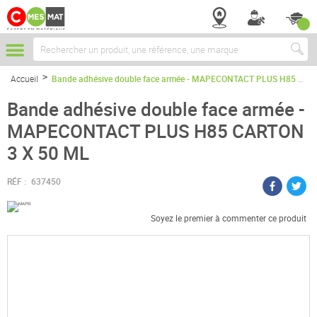
Chercher
Accueil
Bande adhésive double face armée - MAPECONTACT PLUS H85 CARTON 3 X 50 ML
Bande adhésive double face armée -
MAPECONTACT PLUS H85 CARTON
3 X 50 ML
RÉF :
637450
Soyez le premier à commenter ce produit
Passer
à
la
fin
de
la
galerie
d’images