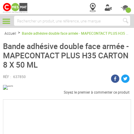
Chercher
Accueil
Bande adhésive double face armée - MAPECONTACT PLUS H35 CARTON 8 X 50 ML
Bande adhésive double face armée -
MAPECONTACT PLUS H35 CARTON
8 X 50 ML
RÉF :
637850
Soyez le premier à commenter ce produit
Passer
à
la
fin
de
la
galerie
d’images