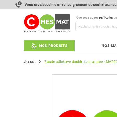
Aller
Vous avez besoin d’un renseignement ou souhaitez nou
au
contenu
Que vous soyez
particulier
o
NOS PRODUITS
NOS MA
Accueil
Bande adhésive double face armée - MA
Passer
à
la
fin
de
la
galerie
d’images