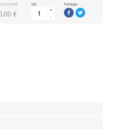
rix à l’unité
Qté
Partager
+
0,00 €
-