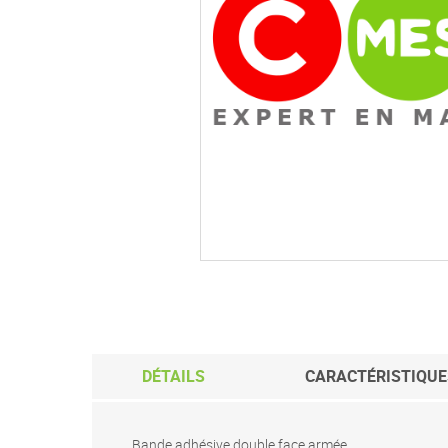
Passer
au
début
de
la
Galerie
d’images
DÉTAILS
CARACTÉRISTIQUE
Bande adhésive double face armée