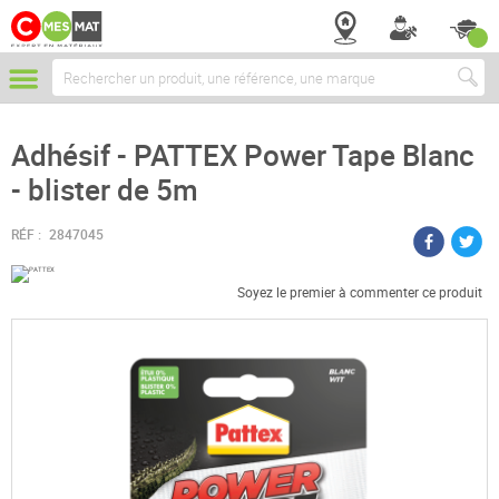
Chercher
Adhésif - PATTEX Power Tape Blanc
- blister de 5m
RÉF :
2847045
Soyez le premier à commenter ce produit
Passer
à
la
fin
de
la
galerie
d’images