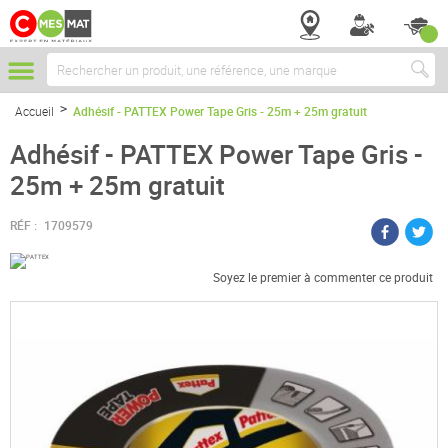
Chercher
Accueil
Adhésif - PATTEX Power Tape Gris - 25m + 25m gratuit
Adhésif - PATTEX Power Tape Gris -
25m + 25m gratuit
RÉF :
1709579
Soyez le premier à commenter ce produit
Passer
à
la
fin
de
la
galerie
d’images