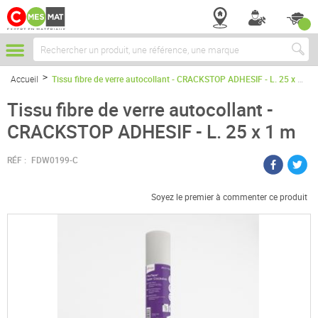
Chercher
Accueil
Tissu fibre de verre autocollant - CRACKSTOP ADHESIF - L. 25 x 1 m
Tissu fibre de verre autocollant -
CRACKSTOP ADHESIF - L. 25 x 1 m
RÉF :
FDW0199-C
Soyez le premier à commenter ce produit
Passer
à
la
fin
de
la
galerie
d’images