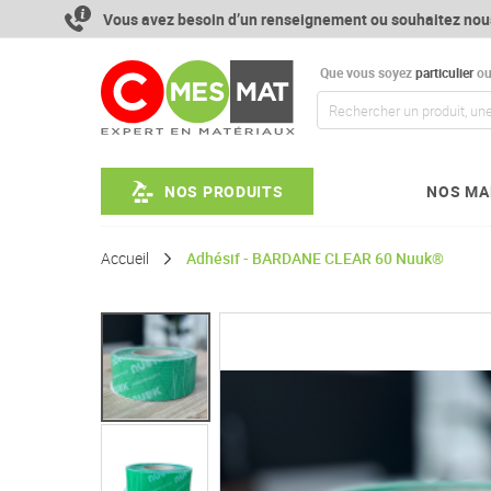
Aller
Vous avez besoin d’un renseignement ou souhaitez nou
au
contenu
Que vous soyez
particulier
o
NOS PRODUITS
NOS MA
Accueil
Adhésif - BARDANE CLEAR 60 Nuuk®
Passer
à
la
fin
de
la
galerie
d’images