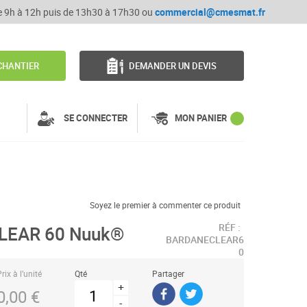
de 9h à 12h puis de 13h30 à 17h30 ou
commercial@cmesmat.fr
CHANTIER
DEMANDER UN DEVIS
SE CONNECTER
MON PANIER
Soyez le premier à commenter ce produit
RÉF :
CLEAR 60 Nuuk®
BARDANECLEAR6
0
rix à l’unité
Qté
Partager
+
0,00 €
-