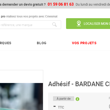
01 59 06 81 63
s demander un devis gratuit ?
Du lundi au vendredi 
u
pro
réalisez tous vos projets avec Cmesmat
LOCALISER MON 
Chercher
RQUES
BLOG
VOS PROJETS
Adhésif - BARDANE 
P
À partir de
-
TTC