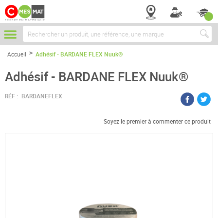
Chercher
Accueil
Adhésif - BARDANE FLEX Nuuk®
Adhésif - BARDANE FLEX Nuuk®
RÉF :
BARDANEFLEX
Soyez le premier à commenter ce produit
Passer
à
la
fin
de
la
galerie
d’images