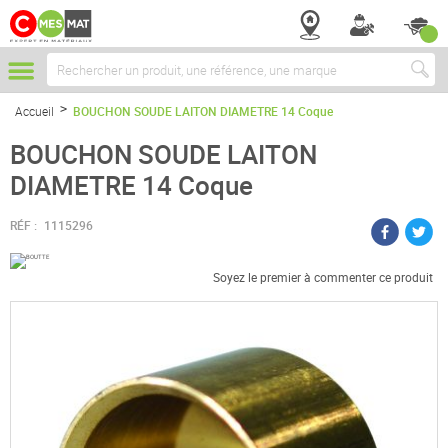
Chercher
Accueil
BOUCHON SOUDE LAITON DIAMETRE 14 Coque
BOUCHON SOUDE LAITON
DIAMETRE 14 Coque
RÉF :
1115296
Soyez le premier à commenter ce produit
Passer
à
la
fin
de
la
galerie
d’images