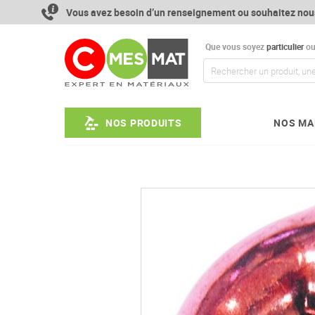
Aller
Vous avez besoin d’un renseignement ou souhaitez nou
au
contenu
Que vous soyez
particulier
o
NOS PRODUITS
NOS MA
Passer
à
la
fin
de
la
galerie
d’images