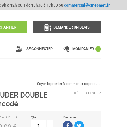
de 9h à 12h puis de 13h30 à 17h30 ou
commercial@cmesmat.fr
CHANTIER
DEMANDER UN DEVIS
SE CONNECTER
MON PANIER
Soyez le premier à commenter ce produit
OUDER DOUBLE
RÉF :
3119032
ncodé
rix à l’unité
Qté
Partager
+
0,00 €