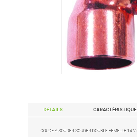
Passer
au
début
de
la
Galerie
d’images
DÉTAILS
CARACTÉRISTIQUE
COUDE A SOUDER SOUDER DOUBLE FEMELLE 14 Vr