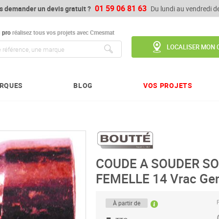
01 59 06 81 63
s demander un devis gratuit ?
Du lundi au vendredi 
u
pro
réalisez tous vos projets avec Cmesmat
LOCALISER MON 
Chercher
RQUES
BLOG
VOS PROJETS
COUDE A SOUDER S
FEMELLE 14 Vrac Ge
P
À partir de
-